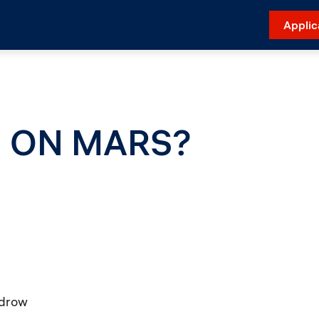
Applic
E ON MARS?
adrow