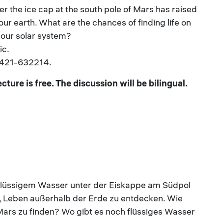
er the ice cap at the south pole of Mars has raised
our earth. What are the chances of finding life on
n our solar system?
ic.
 0421-632214.
ture is free. The discussion will be bilingual.
flüssigem Wasser unter der Eiskappe am Südpol
 Leben außerhalb der Erde zu entdecken. Wie
ars zu finden? Wo gibt es noch flüssiges Wasser