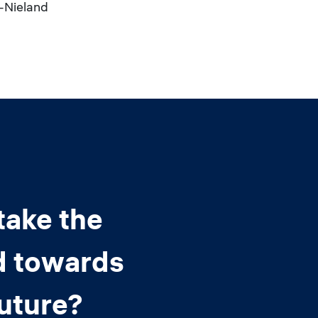
-Nieland
take the
d towards
future?