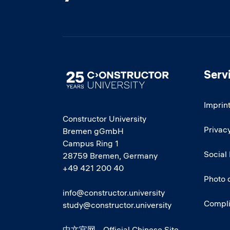
Serv
Image
Imprin
Constructor University
Privacy
Bremen gGmbH
Campus Ring 1
Social
28759 Bremen, Germany
+49 421 200 40
Photo 
info@constructor.university
Compl
study@constructor.university
中文官网 - Official Chinese Site