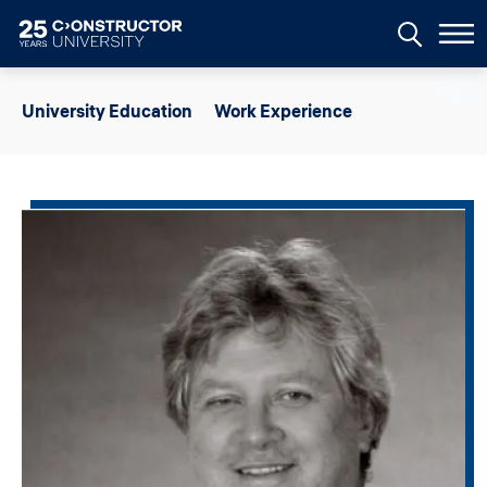
Skip to main content
University Education
Work Experience
Image