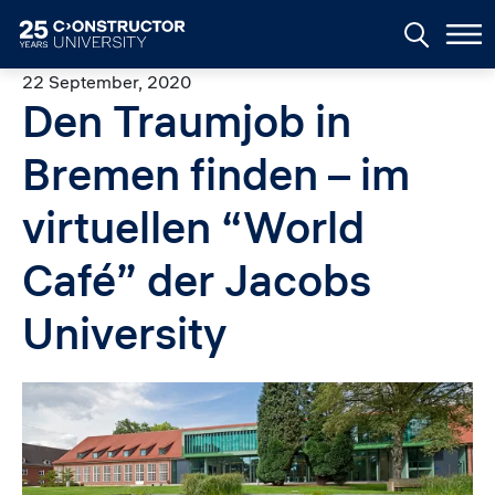
Skip to main content
22 September, 2020
Den Traumjob in
Bremen finden – im
virtuellen “World
Café” der Jacobs
University
Image