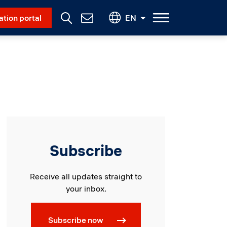
Social Menu
ation portal
EN
Contact
Us
Subscribe
Receive all updates straight to
your inbox.
Subscribe now