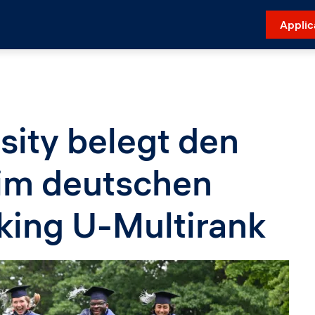
Applic
sity belegt den
 im deutschen
king U-Multirank