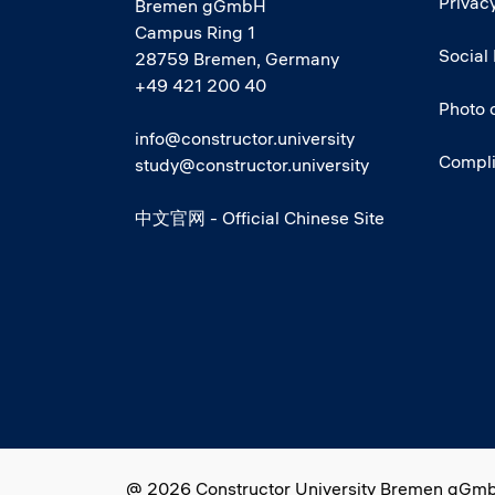
Privacy
Bremen gGmbH
Campus Ring 1
Social
28759 Bremen, Germany
+49 421 200 40
Photo 
info@constructor.university
Compl
study@constructor.university
中文官网 - Official Chinese Site
Social media
@ 2026 Constructor University Bremen gGm