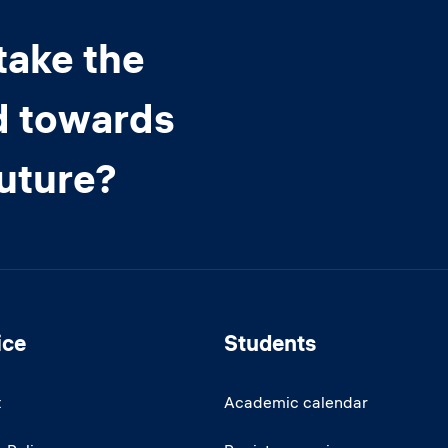
take the
d towards
future?
ice
Students
t
Academic calendar