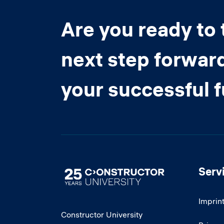
Are you ready to 
next step forwar
your successful 
Serv
Image
Imprin
Constructor University