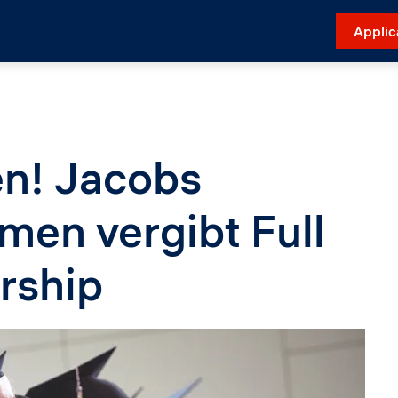
Applic
en! Jacobs
men vergibt Full
rship