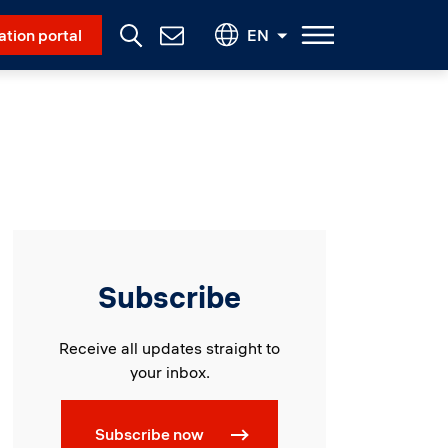
Social Menu
ation portal
EN
Contact
Us
Subscribe
Receive all updates straight to
your inbox.
Subscribe now