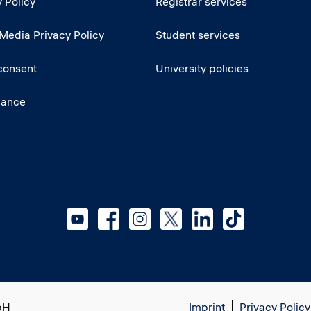
 Policy
Registrar services
 Media Privacy Policy
Student services
consent
University policies
iance
bH
Imprint
Privacy Policy