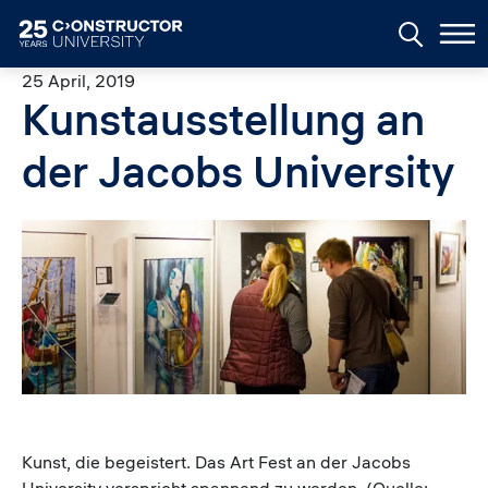
Skip to main content
25 April, 2019
Kunstausstellung an
der Jacobs University
Image
Kunst, die begeistert. Das Art Fest an der Jacobs
University verspricht spannend zu werden. (Quelle: