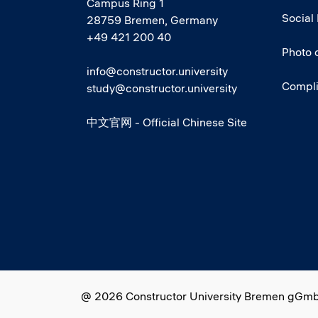
Campus Ring 1
Social
28759 Bremen, Germany
+49 421 200 40
Photo 
info@constructor.university
Compl
study@constructor.university
中文官网 - Official Chinese Site
Social media
@ 2026 Constructor University Bremen gGm