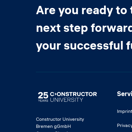
Are you ready to 
next step forwar
your successful 
Serv
Image
Imprin
Constructor University
Privacy
Bremen gGmbH