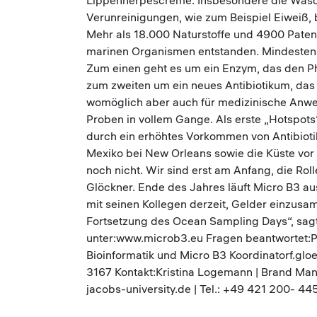
Lippenherpescreme. Insbesondere die Waschmi
Verunreinigungen, wie zum Beispiel Eiweiß
Mehr als 18.000 Naturstoffe und 4900 Paten
marinen Organismen entstanden. Mindestens
Zum einen geht es um ein Enzym, das den Ph
zum zweiten um ein neues Antibiotikum, das 
womöglich aber auch für medizinische Anwe
Proben in vollem Gange. Als erste „Hotspots
durch ein erhöhtes Vorkommen von Antibiotik
Mexiko bei New Orleans sowie die Küste vor
noch nicht. Wir sind erst am Anfang, die Rol
Glöckner. Ende des Jahres läuft Micro B3 au
mit seinen Kollegen derzeit, Gelder einzusa
Fortsetzung des Ocean Sampling Days“, sagt
unter:www.microb3.eu Fragen beantwortet:Prof
Bioinformatik und Micro B3 Koordinatorf.gloe
3167 Kontakt:Kristina Logemann | Brand M
jacobs-university.de | Tel.: +49 421 200- 44