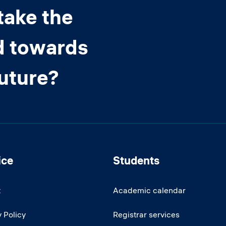
take the
d towards
future?
ice
Students
t
Academic calendar
 Policy
Registrar services