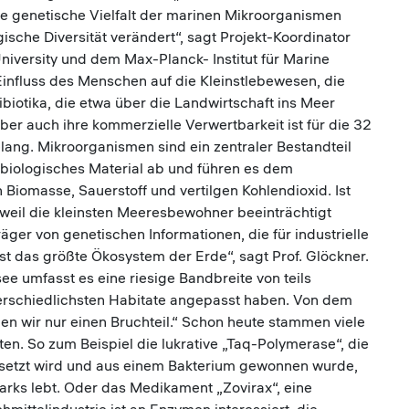
ie genetische Vielfalt der marinen Mikroorganismen
gische Diversität verändert“, sagt Projekt-Koordinator
niversity und dem Max-Planck- Institut für Marine
influss des Menschen auf die Kleinstlebewesen, die
iotika, die etwa über die Landwirtschaft ins Meer
Aber auch ihre kommerzielle Verwertbarkeit ist für die 32
ang. Mikroorganismen sind ein zentraler Bestandteil
 biologisches Material ab und führen es dem
n Biomasse, Sauerstoff und vertilgen Kohlendioxid. Ist
weil die kleinsten Meeresbewohner beeinträchtigt
äger von genetischen Informationen, die für industrielle
t das größte Ökosystem der Erde“, sagt Prof. Glöckner.
ee umfasst es eine riesige Bandbreite von teils
erschiedlichsten Habitate angepasst haben. Von dem
n wir nur einen Bruchteil.“ Schon heute stammen viele
. So zum Beispiel die lukrative „Taq-Polymerase“, die
esetzt wird und aus einem Bakterium gewonnen wurde,
arks lebt. Oder das Medikament „Zovirax“, eine