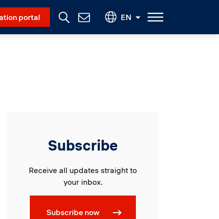
Social Menu
ation portal
EN
Contact
Us
Subscribe
Receive all updates straight to
your inbox.
Subscribe now