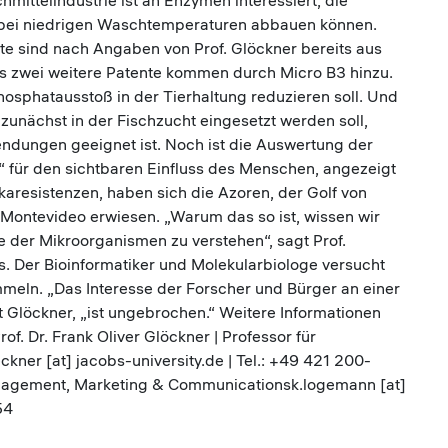
ttelindustrie ist an Enzymen interessiert, die
, bei niedrigen Waschtemperaturen abbauen können.
te sind nach Angaben von Prof. Glöckner bereits aus
 zwei weitere Patente kommen durch Micro B3 hinzu.
osphatausstoß in der Tierhaltung reduzieren soll. Und
zunächst in der Fischzucht eingesetzt werden soll,
ndungen geeignet ist. Noch ist die Auswertung der
“ für den sichtbaren Einfluss des Menschen, angezeigt
aresistenzen, haben sich die Azoren, der Golf von
 Montevideo erwiesen. „Warum das so ist, wissen wir
le der Mikroorganismen zu verstehen“, sagt Prof.
s. Der Bioinformatiker und Molekularbiologe versucht
mmeln. „Das Interesse der Forscher und Bürger an einer
 Glöckner, „ist ungebrochen.“ Weitere Informationen
. Dr. Frank Oliver Glöckner | Professor für
ckner [at] jacobs-university.de | Tel.: +49 421 200-
anagement, Marketing & Communicationsk.logemann [at]
54