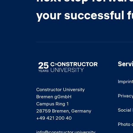
your successful 
Serv
Image
Imprin
Constructor University
Privacy
Bremen gGmbH
Campus Ring 1
Social
28759 Bremen, Germany
+49 421 200 40
Photo 
info@constructor.university