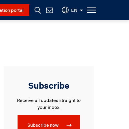
Social Menu
ation portal
EN
Contact
Us
Subscribe
Receive all updates straight to
your inbox.
Subscribe now