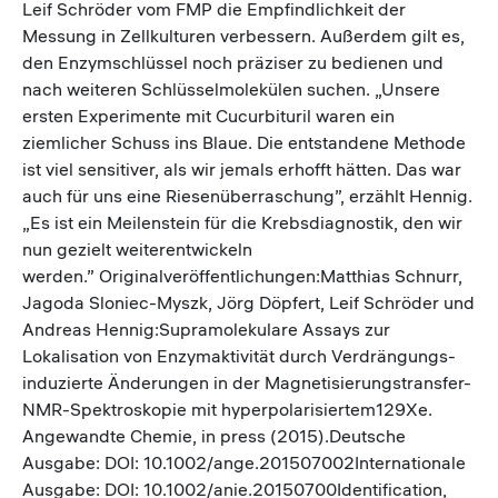
Leif Schröder vom FMP die Empfindlichkeit der
Messung in Zellkulturen verbessern. Außerdem gilt es,
den Enzymschlüssel noch präziser zu bedienen und
nach weiteren Schlüsselmolekülen suchen. „Unsere
ersten Experimente mit Cucurbituril waren ein
ziemlicher Schuss ins Blaue. Die entstandene Methode
ist viel sensitiver, als wir jemals erhofft hätten. Das war
auch für uns eine Riesenüberraschung”, erzählt Hennig.
„Es ist ein Meilenstein für die Krebsdiagnostik, den wir
nun gezielt weiterentwickeln
werden.” Originalveröffentlichungen:Matthias Schnurr,
Jagoda Sloniec-Myszk, Jörg Döpfert, Leif Schröder und
Andreas Hennig:Supramolekulare Assays zur
Lokalisation von Enzymaktivität durch Verdrängungs-
induzierte Änderungen in der Magnetisierungstransfer-
NMR-Spektroskopie mit hyperpolarisiertem129Xe.
Angewandte Chemie, in press (2015).Deutsche
Ausgabe: DOI: 10.1002/ange.201507002Internationale
Ausgabe: DOI: 10.1002/anie.20150700Identification,