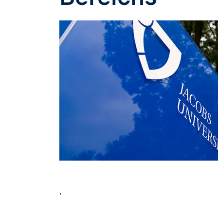
Image
,