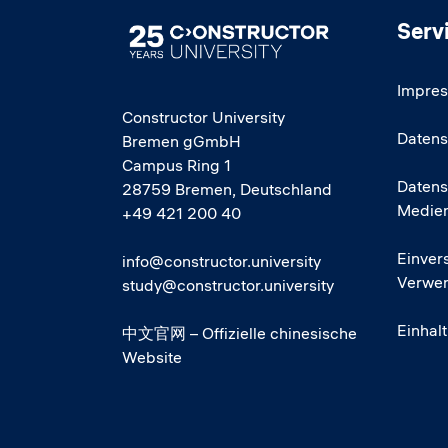
Serv
Image
Impre
Constructor University
Datens
Bremen gGmbH
Campus Ring 1
Datens
28759 Bremen, Deutschland
Medie
+49 421 200 40
Einver
info@constructor.university
Verwen
study@constructor.university
Einhal
中文官网 – Offizielle chinesische
Website
Social media