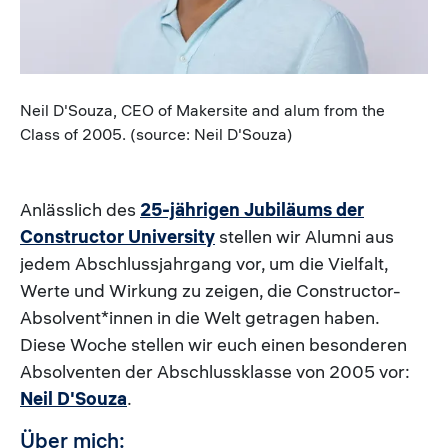
Caption
Neil D'Souza, CEO of Makersite and alum from the
Class of 2005. (source: Neil D'Souza)
Anlässlich des
25-jährigen Jubiläums der
Constructor University
stellen wir Alumni aus
jedem Abschlussjahrgang vor, um die Vielfalt,
Werte und Wirkung zu zeigen, die Constructor-
Absolvent*innen in die Welt getragen haben.
Diese Woche stellen wir euch einen besonderen
Absolventen der Abschlussklasse von 2005 vor:
Neil D'Souza
.
Über mich: