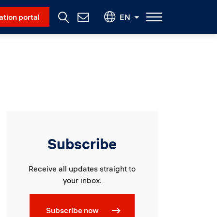
Social Menu
ation portal
EN
Contact
Us
Subscribe
Receive all updates straight to
your inbox.
Subscribe now