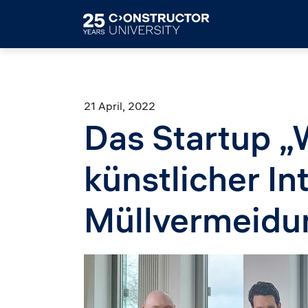
Skip to main content
21 April, 2022
Das Startup „
künstlicher In
Müllvermeidu
Image