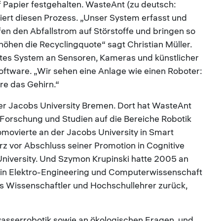
 Papier festgehalten. WasteAnt (zu deutsch:
siert diesen Prozess. „Unser System erfasst und
fen den Abfallstrom auf Störstoffe und bringen so
öhen die Recyclingquote“ sagt Christian Müller.
ltes System an Sensoren, Kameras und künstlicher
 Software. „Wir sehen eine Anlage wie einen Roboter:
re das Gehirn.“
 Jacobs University Bremen. Dort hat WasteAnt
e Forschung und Studien auf die Bereiche Robotik
omovierte an der Jacobs University in Smart
z vor Abschluss seiner Promotion in Cognitive
niversity. Und Szymon Krupinski hatte 2005 an
 in Elektro-Engineering und Computerwissenschaft
ls Wissenschaftler und Hochschullehrer zurück,
wasserrobotik sowie an ökologischen Fragen, und