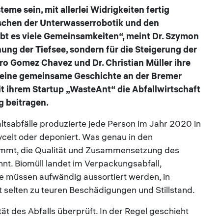
eme sein, mit allerlei Widrigkeiten fertig
ischen der Unterwasserrobotik und den
bt es viele Gemeinsamkeiten“, meint Dr. Szymon
hung der Tiefsee, sondern für die Steigerung der
ro Gomez Chavez und Dr. Christian Müller ihre
ie eine gemeinsame Geschichte an der Bremer
it ihrem Startup „WasteAnt“ die Abfallwirtschaft
 beitragen.
tsabfälle produzierte jede Person im Jahr 2020 in
ycelt oder deponiert. Was genau in den
mmt, die Qualität und Zusammensetzung des
annt. Biomüll landet im Verpackungsabfall,
ffe müssen aufwändig aussortiert werden, in
 selten zu teuren Beschädigungen und Stillstand.
tät des Abfalls überprüft. In der Regel geschieht