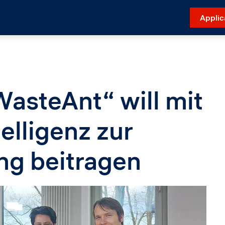
Applic
WasteAnt“ will mit
telligenz zur
ng beitragen