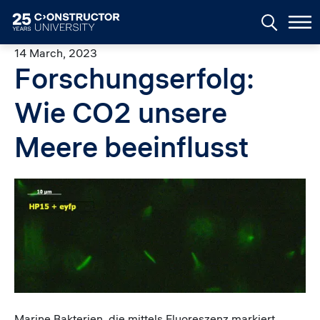
Skip to main content
14 March, 2023
Forschungserfolg:
Wie CO2 unsere
Meere beeinflusst
Image
Caption
Marine Bakterien, die mittels Fluoreszenz markiert