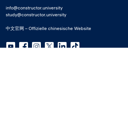
info@constructor.university
study@constructor.university
中文官网 – Offizielle chinesische Website
Social media
Service
Student*innen
Quick-Links