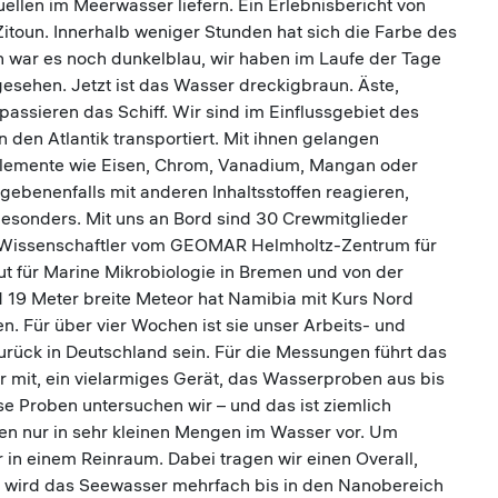
llen im Meerwasser liefern. Ein Erlebnisbericht von
itoun. Innerhalb weniger Stunden hat sich die Farbe des
 war es noch dunkelblau, wir haben im Laufe der Tage
esehen. Jetzt ist das Wasser dreckigbraun. Äste,
ssieren das Schiff. Wir sind im Einflussgebiet des
den Atlantik transportiert. Mit ihnen gelangen
 Elemente wie Eisen, Chrom, Vanadium, Mangan oder
gebenenfalls mit anderen Inhaltsstoffen reagieren,
 besonders. Mit uns an Bord sind 30 Crewmitglieder
d Wissenschaftler vom GEOMAR Helmholtz-Zentrum für
t für Marine Mikrobiologie in Bremen und von der
d 19 Meter breite Meteor hat Namibia mit Kurs Nord
. Für über vier Wochen ist sie unser Arbeits- und
rück in Deutschland sein. Für die Messungen führt das
 mit, ein vielarmiges Gerät, das Wasserproben aus bis
e Proben untersuchen wir – und das ist ziemlich
n nur in sehr kleinen Mengen im Wasser vor. Um
 in einem Reinraum. Dabei tragen wir einen Overall,
r wird das Seewasser mehrfach bis in den Nanobereich