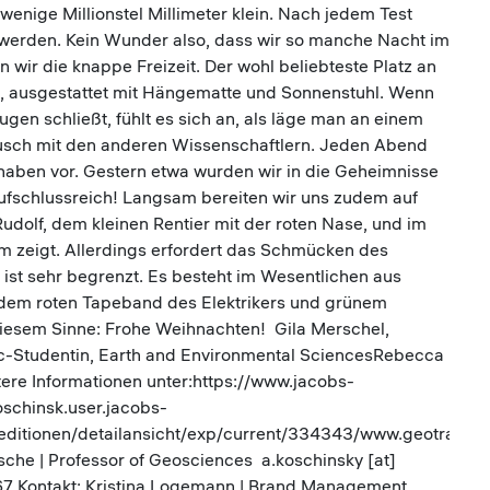
ur wenige Millionstel Millimeter klein. Nach jedem Test
t werden. Kein Wunder also, dass wir so manche Nacht im
ir die knappe Freizeit. Der wohl beliebteste Platz an
k, ausgestattet mit Hängematte und Sonnenstuhl. Wenn
ugen schließt, fühlt es sich an, als läge man an einem
ausch mit den anderen Wissenschaftlern. Jeden Abend
haben vor. Gestern etwa wurden wir in die Geheimnisse
 aufschlussreich! Langsam bereiten wir uns zudem auf
udolf, dem kleinen Rentier mit der roten Nase, und im
 zeigt. Allerdings erfordert das Schmücken des
l ist sehr begrenzt. Es besteht im Wesentlichen aus
 dem roten Tapeband des Elektrikers und grünem
diesem Sinne: Frohe Weihnachten! Gila Merschel,
c-Studentin, Earth and Environmental SciencesRebecca
tere Informationen unter:https://www.jacobs-
oschinsk.user.jacobs-
editionen/detailansicht/exp/current/334343/www.geotraces
sche | Professor of Geosciences a.koschinsky [at]
567 Kontakt: Kristina Logemann | Brand Management,