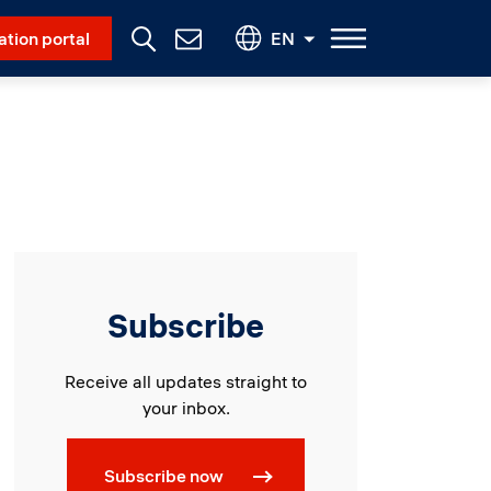
Social Menu
ation portal
EN
Contact
Us
Subscribe
Receive all updates straight to
your inbox.
Subscribe now