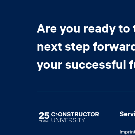
Are you ready to 
next step forwar
your successful 
Serv
Image
Imprin