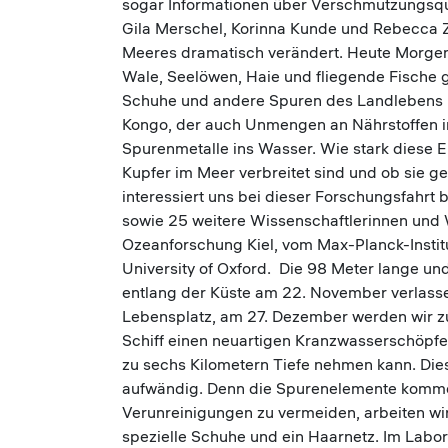
sogar Informationen über Verschmutzungsque
Gila Merschel, Korinna Kunde und Rebecca Z
Meeres dramatisch verändert. Heute Morgen
Wale, Seelöwen, Haie und fliegende Fische g
Schuhe und andere Spuren des Landlebens pa
Kongo, der auch Unmengen an Nährstoffen in 
Spurenmetalle ins Wasser. Wie stark diese
Kupfer im Meer verbreitet sind und ob sie ge
interessiert uns bei dieser Forschungsfahrt
sowie 25 weitere Wissenschaftlerinnen un
Ozeanforschung Kiel, vom Max-Planck-Institu
University of Oxford. Die 98 Meter lange un
entlang der Küste am 22. November verlassen
Lebensplatz, am 27. Dezember werden wir zu
Schiff einen neuartigen Kranzwasserschöpfer
zu sechs Kilometern Tiefe nehmen kann. Dies
aufwändig. Denn die Spurenelemente komme
Verunreinigungen zu vermeiden, arbeiten wir
spezielle Schuhe und ein Haarnetz. Im Labo