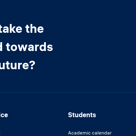
take the
d towards
future?
ice
Students
t
Academic calendar