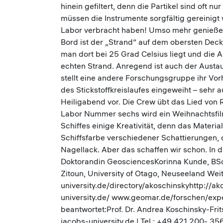
hinein gefiltert, denn die Partikel sind oft n
müssen die Instrumente sorgfältig gereinig
Labor verbracht haben! Umso mehr genießen w
Bord ist der „Strand“ auf dem obersten Dec
man dort bei 25 Grad Celsius liegt und die A
echten Strand. Anregend ist auch der Aust
stellt eine andere Forschungsgruppe ihr Vor
des Stickstoffkreislaufes eingeweiht – sehr
Heiligabend vor. Die Crew übt das Lied von R
Labor Nummer sechs wird ein Weihnachtsfilm
Schiffes einige Kreativität, denn das Materia
Schiffsfarbe verschiedener Schattierungen,
Nagellack. Aber das schaffen wir schon. In 
Doktorandin GeosciencesKorinna Kunde, BS
Zitoun, University of Otago, Neuseeland Wei
university.de/directory/akoschinskyhttp://ak
university.de/ www.geomar.de/forschen/exp
beantwortet:Prof. Dr. Andrea Koschinsky-Frit
jacobs-university.de | Tel.: +49 421 200- 3