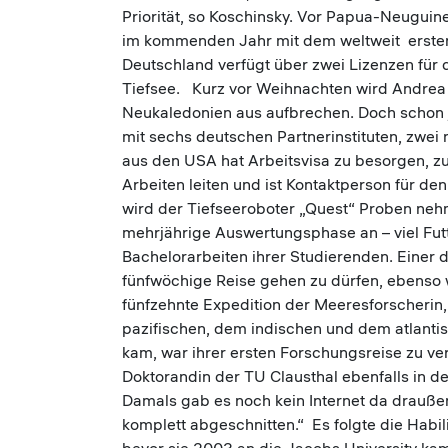
Priorität, so Koschinsky. Vor Papua-Neuguine
im kommenden Jahr mit dem weltweit erste
Deutschland verfügt über zwei Lizenzen für 
Tiefsee. Kurz vor Weihnachten wird Andrea
Neukaledonien aus aufbrechen. Doch schon jet
mit sechs deutschen Partnerinstituten, zwe
aus den USA hat Arbeitsvisa zu besorgen, zu
Arbeiten leiten und ist Kontaktperson für d
wird der Tiefseeroboter „Quest“ Proben nehm
mehrjährige Auswertungsphase an – viel Fut
Bachelorarbeiten ihrer Studierenden. Einer d
fünfwöchige Reise gehen zu dürfen, ebenso wi
fünfzehnte Expedition der Meeresforscherin,
pazifischen, dem indischen und dem atlanti
kam, war ihrer ersten Forschungsreise zu ve
Doktorandin der TU Clausthal ebenfalls in de
Damals gab es noch kein Internet da drauße
komplett abgeschnitten.“ Es folgte die Habili