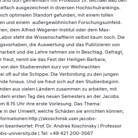
m und dort gemeinsam mit Professor Dr. Michael Bau den
elfach ausgezeichnet in diversen Hochschulrankings.
mich optimalen Standort gefunden, mit einem tollen
nden und einem außergewöhnlichen Forschungsumfeld.
emen, dem Alfred-Wegener-Institut oder dem Max-
 Labor steht die Wissenschaftlerin selbst kaum noch. Die
ngsvorhaben, die Auswertung und das Publizieren von
arbeit und die Lehre nehmen sie in Beschlag. Gefragt,
freut, nennt sie das Fest der Heiligen Barbara,
d von den Studierenden kurz vor Weihnachten
i oft auf die Schippe. Die Verbindung zu den jungen
ende hinaus. Und sie freut sich auf den Studienbeginn.
enden aus vielen Ländern zusammen zu arbeiten, mit
, dem ersten Tag des neuen Semesters an der Jacobs
y um 8.15 Uhr ihre erste Vorlesung. Das Thema:
 in der Umwelt, welche Schäden sie anrichten können,
nformationen:http://akoschinsk.user.jacobs-
n beantwortet: Prof. Dr. Andrea Koschinsky | Professor
obs-university.de | Tel: +49 421 200-3567