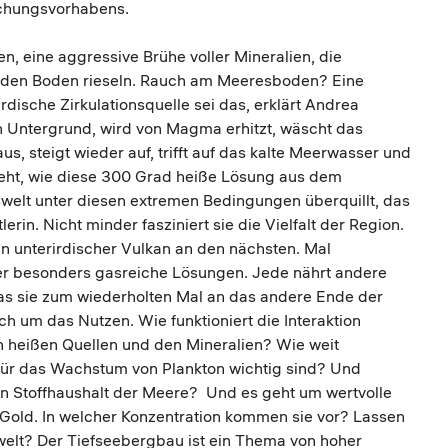
rschungsvorhabens.
, eine aggressive Brühe voller Mineralien, die
 den Boden rieseln. Rauch am Meeresboden? Eine
dische Zirkulationsquelle sei das, erklärt Andrea
n Untergrund, wird von Magma erhitzt, wäscht das
us, steigt wieder auf, trifft auf das kalte Meerwasser und
ieht, wie diese 300 Grad heiße Lösung aus dem
elt unter diesen extremen Bedingungen überquillt, das
erin. Nicht minder fasziniert sie die Vielfalt der Region.
n unterirdischer Vulkan an den nächsten. Mal
er besonders gasreiche Lösungen. Jede nährt andere
das sie zum wiederholten Mal an das andere Ende der
h um das Nutzen. Wie funktioniert die Interaktion
 heißen Quellen und den Mineralien? Wie weit
 für das Wachstum von Plankton wichtig sind? Und
n Stoffhaushalt der Meere? Und es geht um wertvolle
d Gold. In welcher Konzentration kommen sie vor? Lassen
elt? Der Tiefseebergbau ist ein Thema von hoher