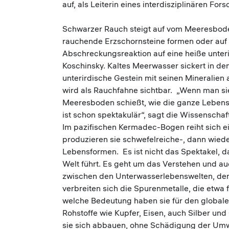
auf, als Leiterin eines interdisziplinären Fo
Schwarzer Rauch steigt auf vom Meeresboden
rauchende Erzschornsteine formen oder auf
Abschreckungsreaktion auf eine heiße unterir
Koschinsky. Kaltes Meerwasser sickert in de
unterirdische Gestein mit seinen Mineralien a
wird als Rauchfahne sichtbar. „Wenn man s
Meeresboden schießt, wie die ganze Lebensw
ist schon spektakulär“, sagt die Wissenschaftl
Im pazifischen Kermadec-Bogen reiht sich ei
produzieren sie schwefelreiche-, dann wied
Lebensformen. Es ist nicht das Spektakel, 
Welt führt. Es geht um das Verstehen und auc
zwischen den Unterwasserlebenswelten, den
verbreiten sich die Spurenmetalle, die etwa
welche Bedeutung haben sie für den globale
Rohstoffe wie Kupfer, Eisen, auch Silber un
sie sich abbauen, ohne Schädigung der Umw