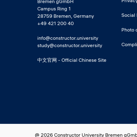
Privacy
Bremen gGmbH
Campus Ring 1
Social
28759 Bremen, Germany
+49 421 200 40
Photo 
info@constructor.university
Compl
study@constructor.university
中文官网 - Official Chinese Site
Social media
@ 2026 Constructor University Bremen gGm