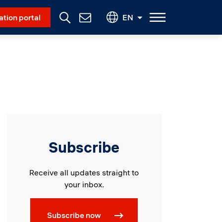
Social Menu
ation portal
EN
Contact
Us
Subscribe
Receive all updates straight to
your inbox.
Subscribe now