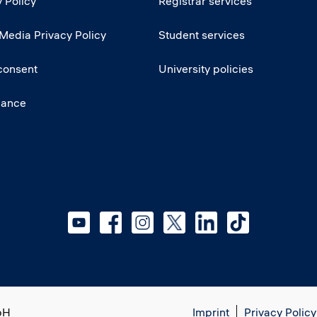
 Policy
Registrar services
 Media Privacy Policy
Student services
consent
University policies
iance
bH
Imprint
Privacy Policy