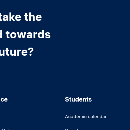
take the
d towards
future?
ice
Students
t
Academic calendar