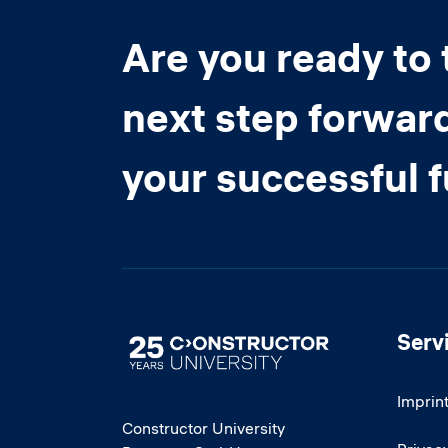
Are you ready to 
next step forwar
your successful 
Serv
Image
Imprin
Constructor University