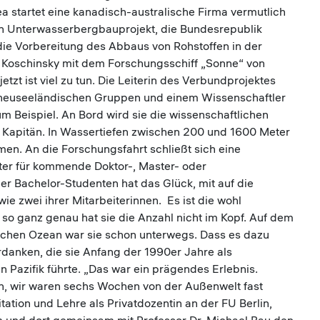
a startet eine kanadisch-australische Firma vermutlich
n Unterwasserbergbauprojekt, die Bundesrepublik
die Vorbereitung des Abbaus von Rohstoffen in der
 Koschinsky mit dem Forschungsschiff „Sonne“ von
zt ist viel zu tun. Die Leiterin des Verbundprojektes
i neuseeländischen Gruppen und einem Wissenschaftler
m Beispiel. An Bord wird sie die wissenschaftlichen
en Kapitän. In Wassertiefen zwischen 200 und 1600 Meter
en. An die Forschungsfahrt schließt sich eine
ter für kommende Doktor-, Master- oder
er Bachelor-Studenten hat das Glück, mit auf die
e zwei ihrer Mitarbeiterinnen. Es ist die wohl
 so ganz genau hat sie die Anzahl nicht im Kopf. Auf dem
schen Ozean war sie schon unterwegs. Dass es dazu
rdanken, die sie Anfang der 1990er Jahre als
n Pazifik führte. „Das war ein prägendes Erlebnis.
n, wir waren sechs Wochen von der Außenwelt fast
tation und Lehre als Privatdozentin an der FU Berlin,