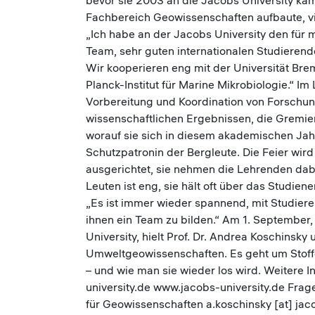
bevor sie 2003 an die Jacobs University ka
Fachbereich Geowissenschaften aufbaute, vi
„Ich habe an der Jacobs University den für 
Team, sehr guten internationalen Studiere
Wir kooperieren eng mit der Universität Br
Planck-Institut für Marine Mikrobiologie.“ Im
Vorbereitung und Koordination von Forschu
wissenschaftlichen Ergebnissen, die Gremien
worauf sie sich in diesem akademischen Jahr 
Schutzpatronin der Bergleute. Die Feier wir
ausgerichtet, sie nehmen die Lehrenden dabe
Leuten ist eng, sie hält oft über das Studien
„Es ist immer wieder spannend, mit Studier
ihnen ein Team zu bilden.“ Am 1. September
University, hielt Prof. Dr. Andrea Koschinsk
Umweltgeowissenschaften. Es geht um Stoffe
– und wie man sie wieder los wird. Weitere I
university.de www.jacobs-university.de Frage
für Geowissenschaften a.koschinsky [at] jac