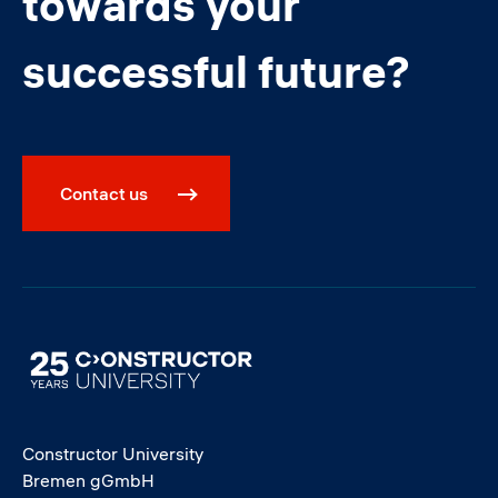
towards your
successful future?
Contact us
Image
Constructor University
Bremen gGmbH