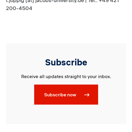
t.joppig [at] jacobs-university.de | Tel.: +49 421
200-4504
Subscribe
Receive all updates straight to your inbox.
Subscribe now