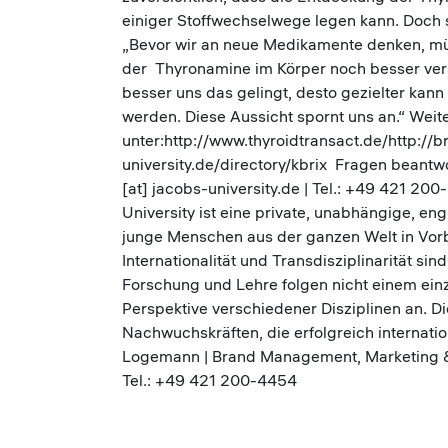
einiger Stoffwechselwege legen kann. Doc
„Bevor wir an neue Medikamente denken, mü
der Thyronamine im Körper noch besser verst
besser uns das gelingt, desto gezielter ka
werden. Diese Aussicht spornt uns an.“ Weit
unter:http://www.thyroidtransact.de/http://b
university.de/directory/kbrix Fragen beantwort
[at] jacobs-university.de | Tel.: +49 421 2
University ist eine private, unabhängige, en
junge Menschen aus der ganzen Welt in Vor
Internationalität und Transdisziplinarität s
Forschung und Lehre folgen nicht einem ein
Perspektive verschiedener Disziplinen an. 
Nachwuchskräften, die erfolgreich internatio
Logemann | Brand Management, Marketing & 
Tel.: +49 421 200-4454