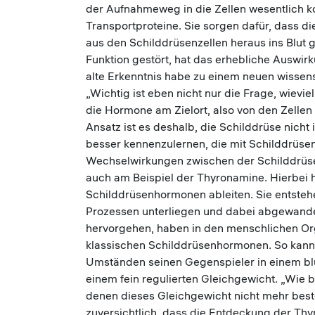
der Aufnahmeweg in die Zellen wesentlich k
Transportproteine. Sie sorgen dafür, dass di
aus den Schilddrüsenzellen heraus ins Blut g
Funktion gestört, hat das erhebliche Auswir
alte Erkenntnis habe zu einem neuen wissens
„Wichtig ist eben nicht nur die Frage, wievi
die Hormone am Zielort, also von den Zelle
Ansatz ist es deshalb, die Schilddrüse nicht 
besser kennenzulernen, die mit Schilddrüs
Wechselwirkungen zwischen der Schilddrüse 
auch am Beispiel der Thyronamine. Hierbei h
Schilddrüsenhormonen ableiten. Sie entste
Prozessen unterliegen und dabei abgewande
hervorgehen, haben in den menschlichen O
klassischen Schilddrüsenhormonen. So kann e
Umständen seinen Gegenspieler in einem bl
einem fein regulierten Gleichgewicht. „Wie
denen dieses Gleichgewicht nicht mehr best
zuversichtlich, dass die Entdeckung der Th