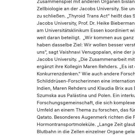
Zusammenspiel mit anderen Organen bislang n
Zellbiologie an der Jacobs University. Sie u
zu schließen. „Thyroid Trans Act“ heißt da
Jacobs University, Prof. Dr. Heike Biebermann
am Universitätsklinikum Essen koordiniert w
weit daran beteiligt. „Wir kommen aus ganz
haben dasselbe Ziel: Wir wollen besser verst
uns“, sagt Vaishnavi Venugopalan, eine der
Jacobs University. „Die Zusammenarbeit mit 
ergänzt ihre Kollegin Maren Rehders. „Es ist 
Konkurrenzdenken.“ Wie auch andere Forsch
Schilddrüsen-Forscherinnen eine internati
Indien, Maren Rehders und Klaudia Brix aus
Szumska aus Palästina und Polen. Ein interkul
Forschungsgemeinschaft, die sich komplexen
Umfeld an einem Thema zu forschen, das für
Qatato. Besonderes Augenmerk richten die 
Hormontransportmoleküle. „Lange Zeit glau
Blutbahn in die Zellen einzelner Organe gelan