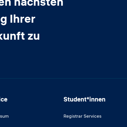
den nächsten
g Ihrer
kunft zu
ice
Student*innen
ssum
Registrar Services