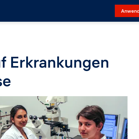
Anwend
uf Erkrankungen
se