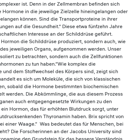
omplexer ist. Denn in der Zellmembran befinden sich
e Hormone in die jeweilige Zielzelle hineingelangen oder
elangen können. Sind die Transportproteine in ihrer
kungen auf die Gesundheit.“ Diese etwa fünfzehn Jahre
chaftlichen Interesse an der Schilddrüse geführt.
el Hormon die Schilddrüse produziert, sondern auch, wie
n des jeweiligen Organs, aufgenommen werden. Unser
isoliert zu betrachten, sondern auch die Zellfunktionen
enhormonen zu tun haben.“Wie komplex die
und dem Stoffwechsel des Körpers sind, zeigt sich
andelt es sich um Moleküle, die sich von klassischen
hen, sobald die Hormone bestimmten biochemischen
lt werden. Die Abkömmlinge, die aus diesem Prozess
rganen auch entgegengesetzte Wirkungen zu den
in Hormon, das für erhöhten Blutdruck sorgt, unter
utdrucksenkenden Thyronamin haben. Brix spricht von
 bei einer Waage.“ Was bedeutet das für Menschen, bei
eht? Die Forscherinnen an der Jacobs University sind
yronamine den Grundstein für das bessere Verständnis