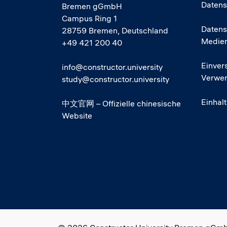
Datens
Bremen gGmbH
Campus Ring 1
Datens
28759 Bremen, Deutschland
Medie
+49 421 200 40
Einver
info@constructor.university
Verwen
study@constructor.university
Einhal
中文官网 – Offizielle chinesische
Website
Social media