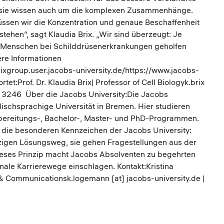
h sie wissen auch um die komplexen Zusammenhänge.
ssen wir die Konzentration und genaue Beschaffenheit
ehen“, sagt Klaudia Brix. „Wir sind überzeugt: Je
nn Menschen bei Schilddrüsenerkrankungen geholfen
ere Informationen
rixgroup.user.jacobs-university.de/https://www.jacobs-
et:Prof. Dr. Klaudia Brix| Professor of Cell Biologyk.brix
00- 3246 Über die Jacobs University:Die Jacobs
glischsprachige Universität in Bremen. Hier studieren
bereitungs-, Bachelor-, Master- und PhD-Programmen.
ind die besonderen Kennzeichen der Jacobs University:
zigen Lösungsweg, sie gehen Fragestellungen aus der
Dieses Prinzip macht Jacobs Absolventen zu begehrten
nale Karrierewege einschlagen. Kontakt:Kristina
Communicationsk.logemann [at] jacobs-university.de |