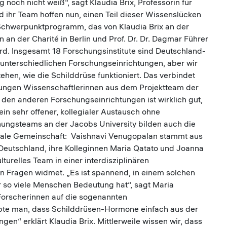
och nicht weiß“, sagt Klaudia Brix, Professorin für
nd ihr Team hoffen nun, einen Teil dieser Wissenslücken
s Schwerpunktprogramm, das von Klaudia Brix an der
 an der Charité in Berlin und Prof. Dr. Dr. Dagmar Führer
ird. Insgesamt 18 Forschungsinstitute sind Deutschland-
 unterschiedlichen Forschungseinrichtungen, aber wir
ehen, wie die Schilddrüse funktioniert. Das verbindet
 jungen Wissenschaftlerinnen aus dem Projektteam der
den anderen Forschungseinrichtungen ist wirklich gut,
ein sehr offener, kollegialer Austausch ohne
ungsteams an der Jacobs University bilden auch die
onale Gemeinschaft: Vaishnavi Venugopalan stammt aus
 Deutschland, ihre Kolleginnen Maria Qatato und Joanna
turelles Team in einer interdisziplinären
 Fragen widmet. „Es ist spannend, in einem solchen
 so viele Menschen Bedeutung hat“, sagt Maria
Forscherinnen auf die sogenannten
bte man, dass Schilddrüsen-Hormone einfach aus der
gen“ erklärt Klaudia Brix. Mittlerweile wissen wir, dass