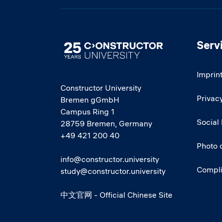
Serv
Image
Imprin
Constructor University
Privacy
Bremen gGmbH
Campus Ring 1
Social
28759 Bremen, Germany
+49 421 200 40
Photo 
info@constructor.university
Compl
study@constructor.university
中文官网 - Official Chinese Site