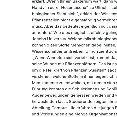
erklärt. „Wenn Ihr ein Bakterium wärt, dann 
Handy in eurer Hosentasche“, so Ullrich. „Leb
biologischer Sicht nicht“, erklärt der Wissen
Pflanzenzellen nicht eigenständig vermehren
muss. Aber das bedeutet eigentlich nur, das
anrichten.“ Wie dies möglichst effektiv geli
Jacobs University. Welche mikrobiologisch
können diese Stoffe Menschen dabei helfen,
Wissenschaftler umtreiben. Ullrich zieht zum
„Wenn Winnetou sich verletzt ist, kommt da 
seine Wunde mit Pflanzenblättern. Das ist nat
um die Heilkraft von Pflanzen wussten“, sag
verstehen, welche Stoffe in ihnen eigentlich 
Medikamente zu entwickeln, mit denen sich s
Führung konnten die Schülerinnen und Schüle
Augenbewegungen gemessen werden und was
herausfinden lässt. Studierende zeigten ihn
Abteilung Campus Life erfuhren die jungen 
und Vorlesungen eine Menge Organisationsarb