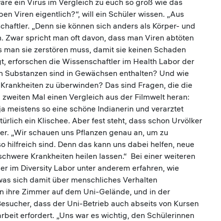
wäre ein Virus im Vergleich zu euch so groß wie das
en Viren eigentlich?“, will ein Schüler wissen. „Aus
schaftler. „Denn sie können sich anders als Körper- und
. Zwar spricht man oft davon, dass man Viren abtöten
s man sie zerstören muss, damit sie keinen Schaden
ngt, erforschen die Wissenschaftler im Health Labor der
en Substanzen sind in Gewächsen enthalten? Und wie
 Krankheiten zu überwinden? Das sind Fragen, die die
 zweiten Mal einen Vergleich aus der Filmwelt heran:
ja meistens so eine schöne Indianerin und verarztet
ürlich ein Klischee. Aber fest steht, dass schon Urvölker
t er. „Wir schauen uns Pflanzen genau an, um zu
so hilfreich sind. Denn das kann uns dabei helfen, neue
chwere Krankheiten heilen lassen.“ Bei einer weiteren
r im Diversity Labor unter anderem erfahren, wie
 sich damit über menschliches Verhalten
en ihre Zimmer auf dem Uni-Gelände, und in der
Besucher, dass der Uni-Betrieb auch abseits von Kursen
eit erfordert. „Uns war es wichtig, den Schülerinnen