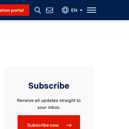
Social Menu
ation portal
EN
Contact
Us
Subscribe
Receive all updates straight to
your inbox.
Subscribe now