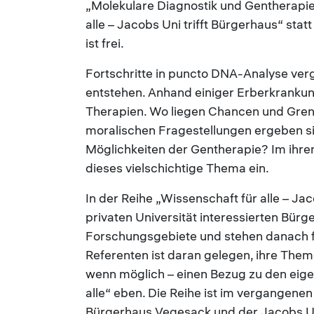
„Molekulare Diagnostik und Gentherapie
alle – Jacobs Uni trifft Bürgerhaus“ stat
ist frei.
Fortschritte in puncto DNA-Analyse ver
entstehen. Anhand einiger Erberkrankun
Therapien. Wo liegen Chancen und Gren
moralischen Fragestellungen ergeben si
Möglichkeiten der Gentherapie? Im ihrem
dieses vielschichtige Thema ein.
In der Reihe „Wissenschaft für alle – Ja
privaten Universität interessierten Bürg
Forschungsgebiete und stehen danach f
Referenten ist daran gelegen, ihre Them
wenn möglich – einen Bezug zu den eige
alle“ eben. Die Reihe ist im vergangene
Bürgerhaus Vegesack und der Jacobs U