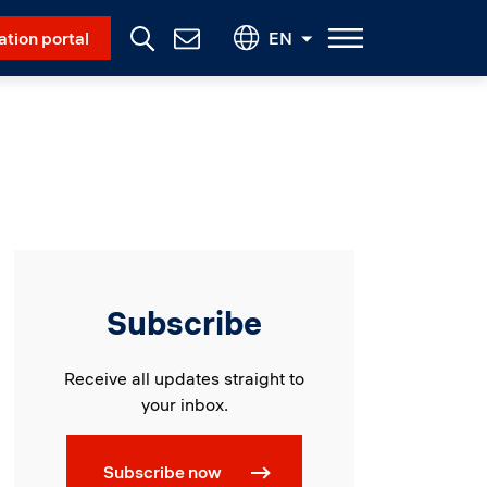
Social Menu
ation portal
EN
Contact
Us
Subscribe
Receive all updates straight to
your inbox.
Subscribe now