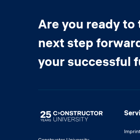
Are you ready to 
next step forwar
your successful 
Serv
Image
Imprin
Constructor University