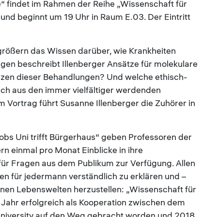
“ findet im Rahmen der Reihe „Wissenschaft für
t und beginnt um 19 Uhr in Raum E.03. Der Eintritt
größern das Wissen darüber, wie Krankheiten
gen beschreibt Illenberger Ansätze für molekulare
zen dieser Behandlungen? Und welche ethisch-
ch aus den immer vielfältiger werdenden
 Vortrag führt Susanne Illenberger die Zuhörer in
cobs Uni trifft Bürgerhaus“ geben Professoren der
ern einmal pro Monat Einblicke in ihre
ür Fragen aus dem Publikum zur Verfügung. Allen
en für jedermann verständlich zu erklären und –
nen Lebenswelten herzustellen: „Wissenschaft für
n Jahr erfolgreich als Kooperation zwischen dem
niversity auf den Weg gebracht worden und 2018