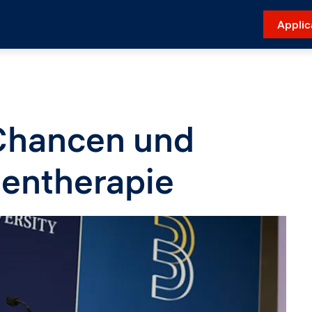
Applic
 Chancen und
entherapie