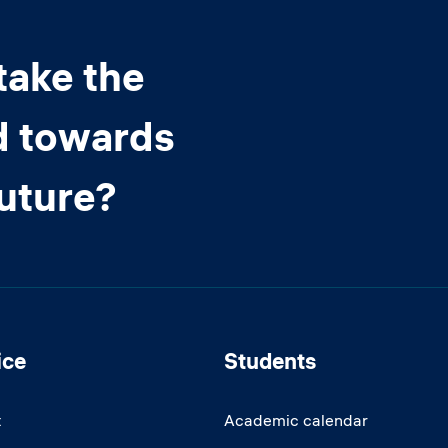
take the
d towards
future?
ice
Students
t
Academic calendar