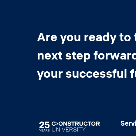
Are you ready to 
next step forwar
your successful 
Serv
Image