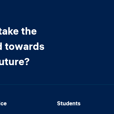
take the
d towards
future?
ice
Students