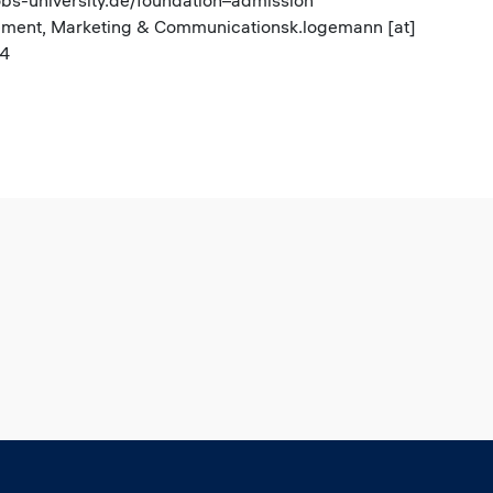
obs-university.de/foundation–admission
ement, Marketing & Communicationsk.logemann [at]
54