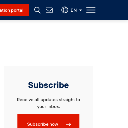
Social Menu
ation portal
EN
Contact
Us
Subscribe
Receive all updates straight to
your inbox.
Subscribe now