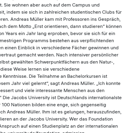
tt. Sie wohnen aber auch auf dem Campus und
eit, indem sie sich in zahlreichen studentischen Clubs für
ieren. Andreas Müller kam mit Professoren ins Gespräch,
h dem Motto „Erst orientieren, dann studieren“ können
Years ein Jahr lang erproben, bevor sie sich für ein
semestrigen Programms bestehen aus verpflichtenden
en einen Einblick in verschiedene Fächer gewinnen und
ertraut gemacht werden. Nach intensiver persönlicher
elbst gewählten Schwerpunktfächern aus den Natur-,
 diese Weise lernen sie verschiedene
 Kenntnisse. Die Teilnahme an Bachelorkursen ist
em Jahr viel gelernt“, sagt Andreas Müller. „Ich konnte
essert und viele interessante Menschen aus den
 Die Jacobs University ist Deutschlands internationalste
 100 Nationen bilden eine enge, sich gegenseitig
uch Andreas Müller. Ihm ist es gelungen, herauszufinden,
udieren an der Jacobs University. Wer das Foundation
 Anspruch auf einen Studienplatz an der internationalen