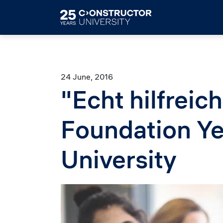
Skip to main content
24 June, 2016
"Echt hilfreich
Foundation Ye
University
Image