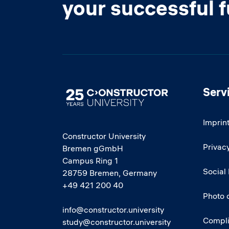
your successful 
Serv
Image
Imprin
Constructor University
Privacy
Bremen gGmbH
Campus Ring 1
Social
28759 Bremen, Germany
+49 421 200 40
Photo 
info@constructor.university
Compl
study@constructor.university