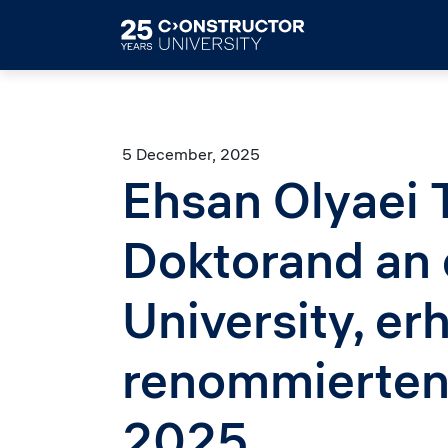
Skip to main content
5 December, 2025
Ehsan Olyaei T
Doktorand an 
University, er
renommierten
2025