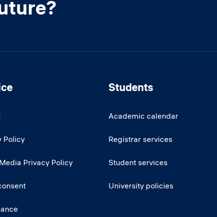
future?
ice
Students
t
Academic calendar
 Policy
Registrar services
 Media Privacy Policy
Student services
consent
University policies
iance