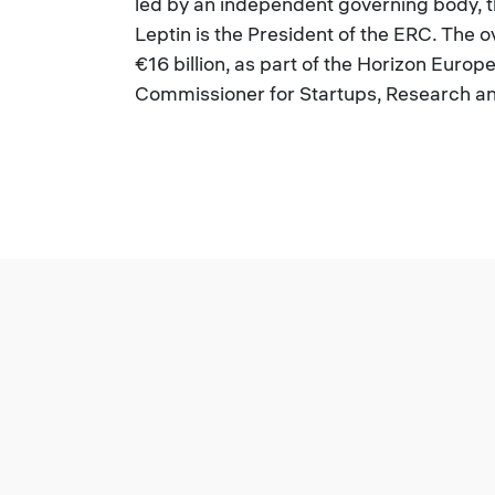
led by an independent governing body, t
Leptin is the President of the ERC. The
€16 billion, as part of the Horizon Euro
Commissioner for Startups, Research an