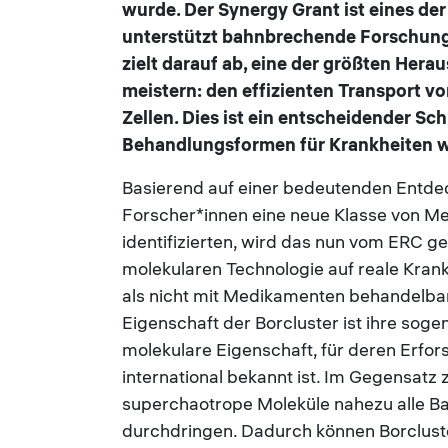
wurde. Der Synergy Grant ist eines 
unterstützt bahnbrechende Forschung 
zielt darauf ab, eine der größten Her
meistern: den effizienten Transport v
Zellen. Dies ist ein entscheidender Sc
Behandlungsformen für Krankheiten w
Basierend auf einer bedeutenden Entdec
Forscher*innen eine neue Klasse von M
identifizierten, wird das nun vom ERC g
molekularen Technologie auf reale Krank
als nicht mit Medikamenten behandelba
Eigenschaft der Borcluster ist ihre soge
molekulare Eigenschaft, für deren Erfo
international bekannt ist. Im Gegensat
superchaotrope Moleküle nahezu alle Ba
durchdringen. Dadurch können Borclust