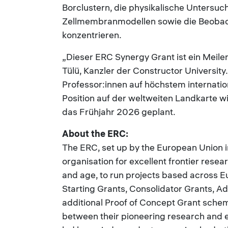
Borclustern, die physikalische Untersu
Zellmembranmodellen sowie die Beobac
konzentrieren.
„Dieser ERC Synergy Grant ist ein Meilen
Tülü, Kanzler der Constructor University
Professor:innen auf höchstem internati
Position auf der weltweiten Landkarte wis
das Frühjahr 2026 geplant.
About the ERC:
The ERC, set up by the European Union i
organisation for excellent frontier resear
and age, to run projects based across E
Starting Grants, Consolidator Grants, A
additional Proof of Concept Grant schem
between their pioneering research and e