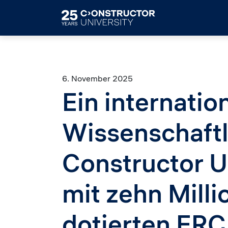
Skip to main content
6. November 2025
Ein internatio
Wissenschaftl
Constructor Un
mit zehn Mill
dotierten ERC