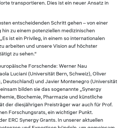
lorte transportieren. Dies ist ein neuer Ansatz in
hsten entscheidenden Schritt gehen – von einer
in zu einem potenziellen medizinischen
Es ist ein Privileg, in einem so internationalen
u arbeiten und unsere Vision auf höchster
tigt zu sehen.“
e europäische Forschende: Werner Nau
ola Luciani (Universität Bern, Schweiz), Oliver
g, Deutschland) und Javier Montenegro (Universität
einsam bilden sie das sogenannte „Synergy
Chemie, Biochemie, Pharmazie und künstliche
tät der diesjährigen Preisträger war auch für Prof.
hen Forschungsrats, ein wichtiger Punkt.
er ERC Synergy Grants. In unserer aktuellen
petenzen und Expertisen bündeln, um gemeinsam