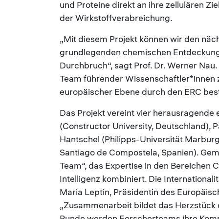
und Proteine direkt an ihre zellulären Zie
der Wirkstoffverabreichung.
„Mit diesem Projekt können wir den näc
grundlegenden chemischen Entdeckung h
Durchbruch“, sagt Prof. Dr. Werner Nau. „
Team führender Wissenschaftler*innen z
europäischer Ebene durch den ERC bestä
Das Projekt vereint vier herausragend
(Constructor University, Deutschland), Pa
Hantschel (Philipps-Universität Marbur
Santiago de Compostela, Spanien). Gem
Team“, das Expertise in den Bereichen 
Intelligenz kombiniert. Die Internationali
Maria Leptin, Präsidentin des Europäisc
„Zusammenarbeit bildet das Herzstück d
Runde werden Forscherteams ihre Kom