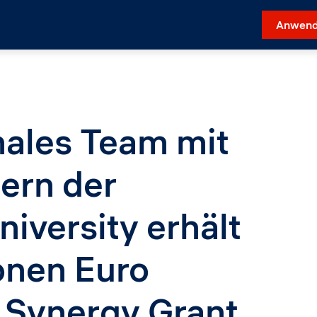
Anwend
nales Team mit
ern der
iversity erhält
ionen Euro
 Synergy Grant,