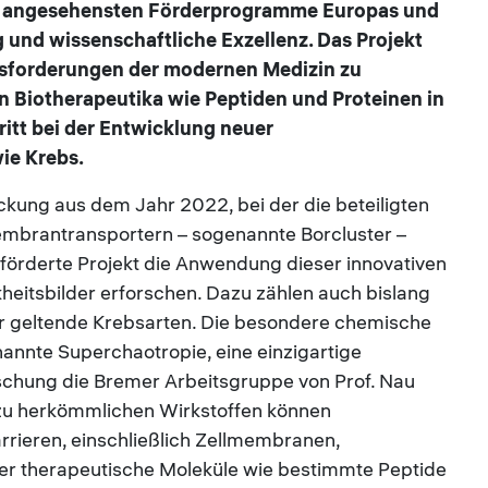
der angesehensten Förderprogramme Europas und
und wissenschaftliche Exzellenz. Das Projekt
ausforderungen der modernen Medizin zu
on Biotherapeutika wie Peptiden und Proteinen in
hritt bei der Entwicklung neuer
ie Krebs.
kung aus dem Jahr 2022, bei der die beteiligten
embrantransportern – sogenannte Borcluster –
eförderte Projekt die Anwendung dieser innovativen
heitsbilder erforschen. Dazu zählen auch bislang
r geltende Krebsarten. Die besondere chemische
nannte Superchaotropie, eine einzigartige
rschung die Bremer Arbeitsgruppe von Prof. Nau
z zu herkömmlichen Wirkstoffen können
rrieren, einschließlich Zellmembranen,
er therapeutische Moleküle wie bestimmte Peptide