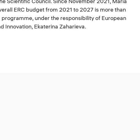
he Scientific Council. Since November 2021, Maria
 overall ERC budget from 2021 to 2027 is more than
pe programme, under the responsibility of European
d Innovation, Ekaterina Zaharieva.