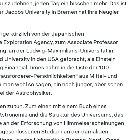
uszudehnen, jeden Tag ein bisschen mehr. Das ist
r Jacobs University in Bremen hat ihre Neugier
hrige kürzlich von der Japanischen
Exploration Agency, zum Associate Professor
ng, an der Ludwig-Maximilians-Universität in
University in den USA geforscht, als Einstein
ng Financial Times nahm in die Liste der 100
ausforderer-Persönlichkeiten“ aus Mittel- und
n man wohl so sagen, ein noch junger, aber schon
l der Astrophysiker.
gen zu tun. Zum einen mit einem Buch eines
Astronomie und die Struktur des Universums, das
esse an der Erforschung von Himmelserscheinungen
bgeschlossenen Studium an der damaligen
utigen Jacobs University in Bremen-Nord. „Ohne