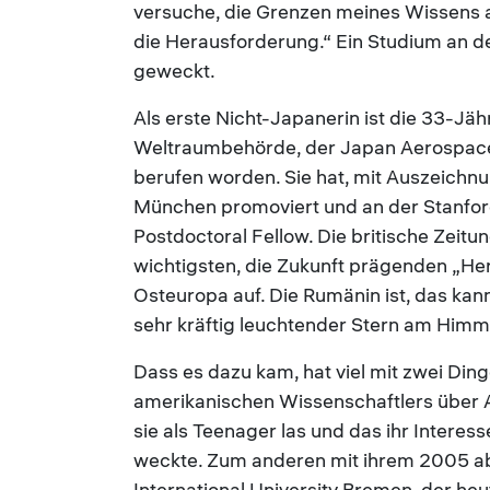
versuche, die Grenzen meines Wissens a
die Herausforderung.“ Ein Studium an de
geweckt.
Als erste Nicht-Japanerin ist die 33-Jä
Weltraumbehörde, der Japan Aerospace 
berufen worden. Sie hat, mit Auszeichnu
München promoviert und an der Stanford 
Postdoctoral Fellow. Die britische Zeitu
wichtigsten, die Zukunft prägenden „Her
Osteuropa auf. Die Rumänin ist, das kan
sehr kräftig leuchtender Stern am Himme
Dass es dazu kam, hat viel mit zwei Din
amerikanischen Wissenschaftlers über 
sie als Teenager las und das ihr Inter
weckte. Zum anderen mit ihrem 2005 a
International University Bremen, der he