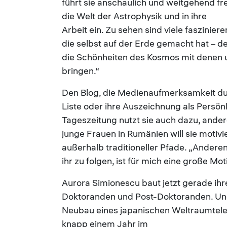
führt sie anschaulich und weitgehend fr
die Welt der Astrophysik und in ihre
Arbeit ein. Zu sehen sind viele faszinie
die selbst auf der Erde gemacht hat – de
die Schönheiten des Kosmos mit denen u
bringen.“
Den Blog, die Medienaufmerksamkeit du
Liste oder ihre Auszeichnung als Persö
Tageszeitung nutzt sie auch dazu, ander
junge Frauen in Rumänien will sie motiv
außerhalb traditioneller Pfade. „Anderen
ihr zu folgen, ist für mich eine große Mot
Aurora Simionescu baut jetzt gerade ih
Doktoranden und Post-Doktoranden. Und 
Neubau eines japanischen Weltraumtelesk
knapp einem Jahr im