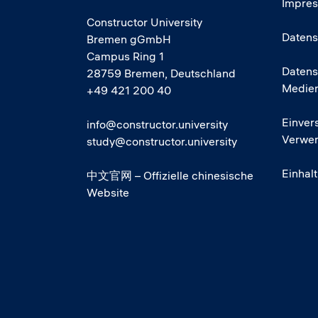
Impre
Constructor University
Datens
Bremen gGmbH
Campus Ring 1
Datens
28759 Bremen, Deutschland
Medie
+49 421 200 40
Einver
info@constructor.university
Verwen
study@constructor.university
Einhal
中文官网 – Offizielle chinesische
Website
Social media