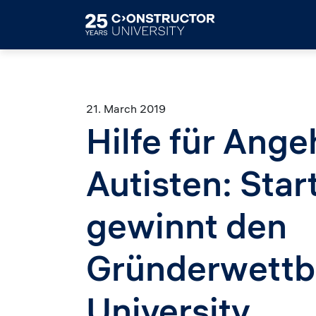
Skip to main content
21. March 2019
Hilfe für Ange
Autisten: Sta
gewinnt den
Gründerwettb
University